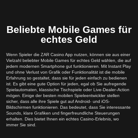
Beliebte Mobile Games für
echtes Geld
Wenn Spieler die ZAR Casino App nutzen, können sie aus einer
Vielzahl beliebter Mobile Games für echtes Geld wählen, die auf
jedem modernen Smartphone gut funktionieren. Mit Instant Play
und ohne Verlust von Grafik oder Funktionalität ist die mobile
Erfahrung so gestaltet, dass sie für jeden einfach zu bedienen
ist. Es gibt eine gute Option für jeden, egal ob Sie aufregende
Spielautomaten, klassische Tischspiele oder Live-Dealer-Action
mögen. Einige der besten mobilen Spieleentwickler stellen
sicher, dass alle ihre Spiele gut auf Android- und iOS-
Bildschirmen funktionieren. Das bedeutet, dass Sie interessante
Sounds, klare Grafiken und fingerfreundliche Steuerungen
erhalten. Dies bietet Ihnen ein echtes Casino-Erlebnis, wo
immer Sie sind.