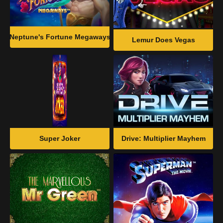
Neptune's Fortune Megaways
Lemur Does Vegas
Go Bananas
Drive: Multiplier Mayhem