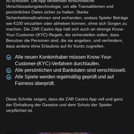
zu schützen. Die App verwendet fortschrittliche
Verschlüsselungstechnologie, um alle Transaktionen und
persönlichen Daten sicher zu halten. Starke
Sicherheitsmaßnahmen sind vorhanden, sodass Spieler Beträge
wie €100 einzahlen oder abheben können, ohne sich Sorgen zu
machen. Die ZAR Casino App hält sich auch an strenge Know-
Your-Customer-(KYC)-Regeln, die sicherstellen sollen, dass
Benutzer die Personen sind, die sie angeben, und verhindern,
dass andere ohne Erlaubnis auf ihr Konto zugreifen.
Alle neuen Kontoinhaber müssen Know-Your-
Customer-(KYC)-Verfahren durchlaufen.
Alle persönlichen und Bankdaten sind verschlüsselt.
Alle Spiele werden regelmäßig geprüft und auf
Fairness überprüft.
Diese Schritte zeigen, dass die ZAR Casino App voll und ganz
der Einhaltung der Gesetze und dem Schutz der Spieler
verpflichtet ist.