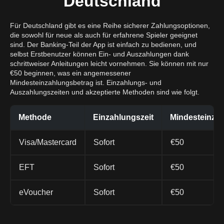
Deutschland
Für Deutschland gibt es eine Reihe sicherer Zahlungsoptionen,
die sowohl für neue als auch für erfahrene Spieler geeignet
sind. Der Banking-Teil der App ist einfach zu bedienen, und
selbst Erstbenutzer können Ein- und Auszahlungen dank
schrittweiser Anleitungen leicht vornehmen. Sie können mit nur
€50 beginnen, was ein angemessener
Mindesteinzahlungsbetrag ist. Einzahlungs- und
Auszahlungszeiten und akzeptierte Methoden sind wie folgt.
Methode
Einzahlungszeit
Mindesteinza
Visa/Mastercard
Sofort
€50
EFT
Sofort
€50
eVoucher
Sofort
€50