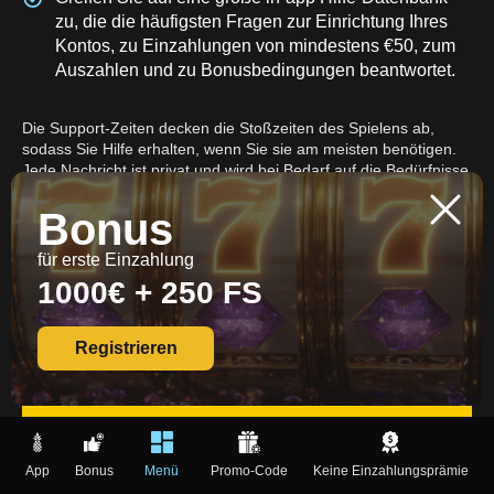
zu, die die häufigsten Fragen zur Einrichtung Ihres
Kontos, zu Einzahlungen von mindestens €50, zum
Auszahlen und zu Bonusbedingungen beantwortet.
Die Support-Zeiten decken die Stoßzeiten des Spielens ab,
sodass Sie Hilfe erhalten, wenn Sie sie am meisten benötigen.
Jede Nachricht ist privat und wird bei Bedarf auf die Bedürfnisse
von deutsch-App-Benutzern zugeschnitten. Wenn Sie sofortige
Hilfe benötigen, wie z. B. den Nachweis Ihrer Identität für eine
Bonus
Auszahlung über €200 oder die Behebung eines Problems mit
einer Einzahlung, ist Live-Chat der beste Weg, um Hilfe zu
für erste Einzahlung
erhalten. E-Mail-Support gibt detaillierte Antworten und folgt
1000€ + 250 FS
Fragen zu allgemeinen Themen und Dingen, die nicht sofort
beantwortet werden müssen.
Registrieren
Benötigen Sie Hilfe?
Kontaktieren Sie den Support
App
Bonus
Menü
Promo-Code
Keine Einzahlungsprämie