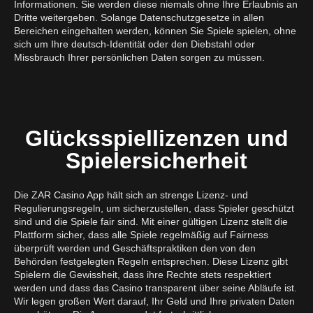
Informationen. Sie werden diese niemals ohne Ihre Erlaubnis an
Dritte weitergeben. Solange Datenschutzgesetze in allen
Bereichen eingehalten werden, können Sie Spiele spielen, ohne
sich um Ihre deutsch-Identität oder den Diebstahl oder
Missbrauch Ihrer persönlichen Daten sorgen zu müssen.
Glücksspiellizenzen und
Spielersicherheit
Die ZAR Casino App hält sich an strenge Lizenz- und
Regulierungsregeln, um sicherzustellen, dass Spieler geschützt
sind und die Spiele fair sind. Mit einer gültigen Lizenz stellt die
Plattform sicher, dass alle Spiele regelmäßig auf Fairness
überprüft werden und Geschäftspraktiken den von den
Behörden festgelegten Regeln entsprechen. Diese Lizenz gibt
Spielern die Gewissheit, dass ihre Rechte stets respektiert
werden und dass das Casino transparent über seine Abläufe ist.
Wir legen großen Wert darauf, Ihr Geld und Ihre privaten Daten