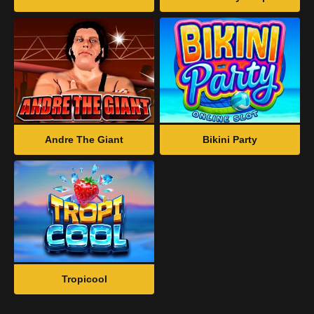
Andre The Giant
Bikini Party
Tropicool