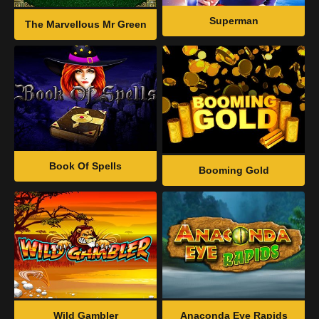
Superman
The Marvellous Mr Green
Book Of Spells
Booming Gold
Wild Gambler
Anaconda Eye Rapids