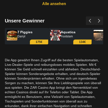
Alle ansehen
Unsere Gewinner
7 Piggies
Aquatica
B
Darryl
Footslam
Mis
175€
134€
Die App gewährt Ihnen Zugriff auf die besten Spielautomaten,
Live-Dealer-Spiele und reibungsloses mobiles Spielen. Mit €
können Sie Geld schnell einzahlen und abheben. Deutschland-
Spieler können Sonderangebote erhalten, und deutsch-Spieler
können Sonderprämien erhalten. Ohne sich um irgendetwas
Sorgen zu machen, können Sie Ihre Lieblingsspiele von überall
aus spielen. Die ZAR Casino App bringt den Nervenkitzel von
echten Casinos direkt auf Ihr Telefon oder Tablet. Die App
ermöglicht es Benutzern, eine Vielzahl von Spielautomaten,
Tischspielen und Sonderfunktionen von überall aus zu
erkunden, dank ihrer einfachen Navigation und schnellen