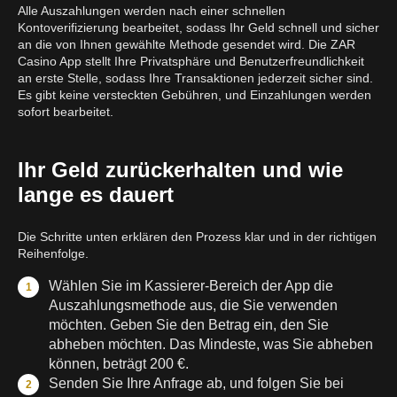
Alle Auszahlungen werden nach einer schnellen
Kontoverifizierung bearbeitet, sodass Ihr Geld schnell und sicher
an die von Ihnen gewählte Methode gesendet wird. Die ZAR
Casino App stellt Ihre Privatsphäre und Benutzerfreundlichkeit
an erste Stelle, sodass Ihre Transaktionen jederzeit sicher sind.
Es gibt keine versteckten Gebühren, und Einzahlungen werden
sofort bearbeitet.
Ihr Geld zurückerhalten und wie
lange es dauert
Die Schritte unten erklären den Prozess klar und in der richtigen
Reihenfolge.
Wählen Sie im Kassierer-Bereich der App die
Auszahlungsmethode aus, die Sie verwenden
möchten. Geben Sie den Betrag ein, den Sie
abheben möchten. Das Mindeste, was Sie abheben
können, beträgt 200 €.
Senden Sie Ihre Anfrage ab, und folgen Sie bei