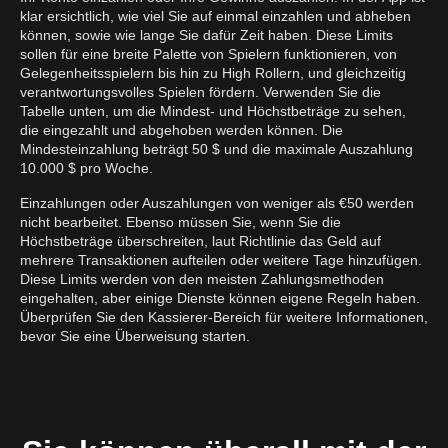
klar ersichtlich, wie viel Sie auf einmal einzahlen und abheben
können, sowie wie lange Sie dafür Zeit haben. Diese Limits
sollen für eine breite Palette von Spielern funktionieren, von
Gelegenheitsspielern bis hin zu High Rollern, und gleichzeitig
verantwortungsvolles Spielen fördern. Verwenden Sie die
Tabelle unten, um die Mindest- und Höchstbeträge zu sehen,
die eingezahlt und abgehoben werden können. Die
Mindesteinzahlung beträgt 50 $ und die maximale Auszahlung
10.000 $ pro Woche.
Einzahlungen oder Auszahlungen von weniger als €50 werden
nicht bearbeitet. Ebenso müssen Sie, wenn Sie die
Höchstbeträge überschreiten, laut Richtlinie das Geld auf
mehrere Transaktionen aufteilen oder weitere Tage hinzufügen.
Diese Limits werden von den meisten Zahlungsmethoden
eingehalten, aber einige Dienste können eigene Regeln haben.
Überprüfen Sie den Kassierer-Bereich für weitere Informationen,
bevor Sie eine Überweisung starten.