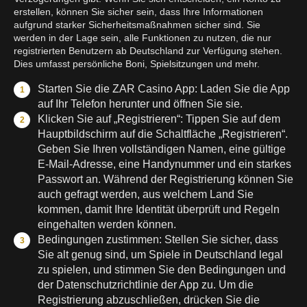
erstellen, können Sie sicher sein, dass Ihre Informationen
aufgrund starker Sicherheitsmaßnahmen sicher sind. Sie
werden in der Lage sein, alle Funktionen zu nutzen, die nur
registrierten Benutzern ab Deutschland zur Verfügung stehen.
Dies umfasst persönliche Boni, Spielsitzungen und mehr.
Starten Sie die ZAR Casino App: Laden Sie die App
auf Ihr Telefon herunter und öffnen Sie sie.
Klicken Sie auf „Registrieren“: Tippen Sie auf dem
Hauptbildschirm auf die Schaltfläche „Registrieren“.
Geben Sie Ihren vollständigen Namen, eine gültige
E-Mail-Adresse, eine Handynummer und ein starkes
Passwort an. Während der Registrierung können Sie
auch gefragt werden, aus welchem Land Sie
kommen, damit Ihre Identität überprüft und Regeln
eingehalten werden können.
Bedingungen zustimmen: Stellen Sie sicher, dass
Sie alt genug sind, um Spiele in Deutschland legal
zu spielen, und stimmen Sie den Bedingungen und
der Datenschutzrichtlinie der App zu. Um die
Registrierung abzuschließen, drücken Sie die