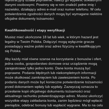
danymi osobowymi. Powinny się w nim znaleźć pełne imię i
nazwisko, działający adres e-mail oraz numer telefonu. W celu
potwierdzenia zgodności danych mogą być wymagane niektóre
oficjalne dokumenty tożsamości.
Kwalifikowalność i etapy weryfikacji
Musisz mieć ukończone 18 lat lub wiek, w którym hazard jest
legalny w Twoim Polska. Dołączyć mogą wyłącznie gracze
posiadający ważne polski oraz adres fizyczny w kwalifikującym
się Polska.
Aby każdy miał równe szanse na korzystanie z bonusów i ofert,
jedna osoba, gospodarstwo domowe oraz urządzenie mogą
zarejestrować tylko jedno konto. Dane konta muszą być
poprawne. Podanie błędnych lub niekompletnych informacji
może skutkować zamknięciem lub zawieszeniem konta. Po
podaniu danych może być konieczne potwierdzenie tożsamości
przed dokonaniem wpłaty lub wypłaty. Zazwyczaj oznacza to
przesłanie kopii oficjalnego dokumentu tożsamości oraz
aktualnego rachunku potwierdzającego adres. Musisz ukończyć
wszystkie etapy zakładania konta, zanim będziesz mógł wpłacić
pieniądze, odebrać bonusy lub wypłacić wygrane. Ma to na celu