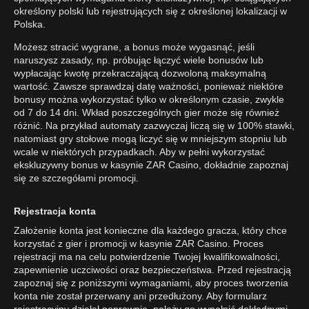
określony polski lub rejestrujących się z określonej lokalizacji w
Polska.
Możesz stracić wygrane, a bonus może wygasnąć, jeśli
naruszysz zasady, np. próbując łączyć wiele bonusów lub
wypłacając kwotę przekraczającą dozwoloną maksymalną
wartość. Zawsze sprawdzaj datę ważności, ponieważ niektóre
bonusy można wykorzystać tylko w określonym czasie, zwykle
od 7 do 14 dni. Wkład poszczególnych gier może się również
różnić. Na przykład automaty zazwyczaj liczą się w 100% stawki,
natomiast gry stołowe mogą liczyć się w mniejszym stopniu lub
wcale w niektórych przypadkach. Aby w pełni wykorzystać
ekskluzywny bonus w kasynie ZAR Casino, dokładnie zapoznaj
się ze szczegółami promocji.
Rejestracja konta
Założenie konta jest konieczne dla każdego gracza, który chce
korzystać z gier i promocji w kasynie ZAR Casino. Proces
rejestracji ma na celu potwierdzenie Twojej kwalifikowalności,
zapewnienie uczciwości oraz bezpieczeństwa. Przed rejestracją
zapoznaj się z poniższymi wymaganiami, aby proces tworzenia
konta nie został przerwany ani przedłużony. Aby formularz
rejestracyjny działał poprawnie, należy go wypełnić dokładnymi