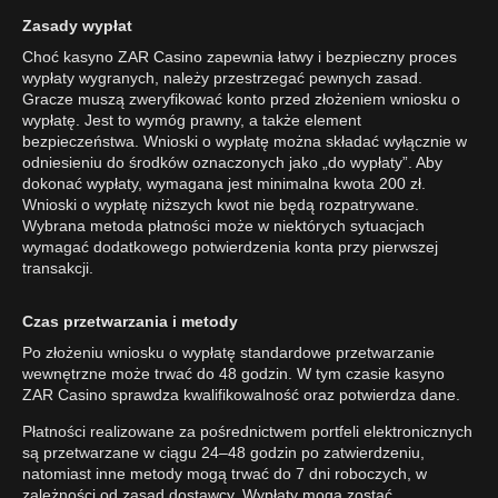
Zasady wypłat
Choć kasyno ZAR Casino zapewnia łatwy i bezpieczny proces
wypłaty wygranych, należy przestrzegać pewnych zasad.
Gracze muszą zweryfikować konto przed złożeniem wniosku o
wypłatę. Jest to wymóg prawny, a także element
bezpieczeństwa. Wnioski o wypłatę można składać wyłącznie w
odniesieniu do środków oznaczonych jako „do wypłaty”. Aby
dokonać wypłaty, wymagana jest minimalna kwota 200 zł.
Wnioski o wypłatę niższych kwot nie będą rozpatrywane.
Wybrana metoda płatności może w niektórych sytuacjach
wymagać dodatkowego potwierdzenia konta przy pierwszej
transakcji.
Czas przetwarzania i metody
Po złożeniu wniosku o wypłatę standardowe przetwarzanie
wewnętrzne może trwać do 48 godzin. W tym czasie kasyno
ZAR Casino sprawdza kwalifikowalność oraz potwierdza dane.
Płatności realizowane za pośrednictwem portfeli elektronicznych
są przetwarzane w ciągu 24–48 godzin po zatwierdzeniu,
natomiast inne metody mogą trwać do 7 dni roboczych, w
zależności od zasad dostawcy. Wypłaty mogą zostać