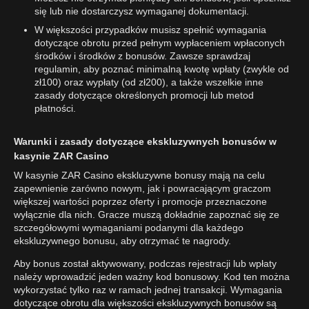
się lub nie dostarczysz wymaganej dokumentacji.
W większości przypadków musisz spełnić wymagania
dotyczące obrotu przed pełnym wypłaceniem wpłaconych
środków i środków z bonusów. Zawsze sprawdzaj
regulamin, aby poznać minimalną kwotę wpłaty (zwykle od
zł100) oraz wypłaty (od zł200), a także wszelkie inne
zasady dotyczące określonych promocji lub metod
płatności.
Warunki i zasady dotyczące ekskluzywnych bonusów w
kasynie ZAR Casino
W kasynie ZAR Casino ekskluzywne bonusy mają na celu
zapewnienie zarówno nowym, jak i powracającym graczom
większej wartości poprzez oferty i promocje przeznaczone
wyłącznie dla nich. Gracze muszą dokładnie zapoznać się ze
szczegółowymi wymaganiami podanymi dla każdego
ekskluzywnego bonusu, aby otrzymać te nagrody.
Aby bonus został aktywowany, podczas rejestracji lub wpłaty
należy wprowadzić jeden ważny kod bonusowy. Kod ten można
wykorzystać tylko raz w ramach jednej transakcji. Wymagania
dotyczące obrotu dla większości ekskluzywnych bonusów są