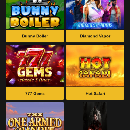
Bunny Boiler
Diamond Vapor
777 Gems
Hot Safari