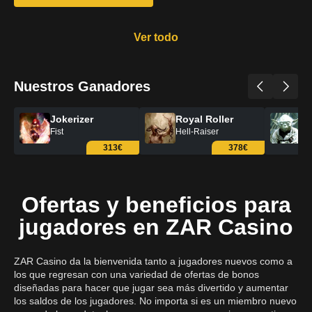
Ver todo
Nuestros Ganadores
Jokerizer
Royal Roller
Th
Fist
Hell-Raiser
Ar
313€
378€
Ofertas y beneficios para
jugadores en ZAR Casino
ZAR Casino da la bienvenida tanto a jugadores nuevos como a
los que regresan con una variedad de ofertas de bonos
diseñadas para hacer que jugar sea más divertido y aumentar
los saldos de los jugadores. No importa si es un miembro nuevo