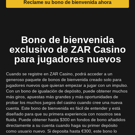
Reclame su bono de bienvenida ahora
Bono de bienvenida
exclusivo de ZAR Casino
para jugadores nuevos
Cuando se registre en ZAR Casino, podrá acceder a un
generoso paquete de bonos de bienvenida creado solo para
jugadores nuevos que quieran empezar a jugar con un impulso.
Con un bono de igualación de depósito, puede obtener muchos
más giros, apuestas más grandes y más oportunidades de
probar los muchos juegos del casino cuando cree una nueva
cuenta. Este bono de bienvenida es fácil de entender y está
diseñado para que su primera experiencia con nosotros sea
fluida. Puede obtener hasta $300 en fondos de bono añadidos
directamente a su cuenta cuando haga su primer depósito
como usuario nuevo. Si deposita hasta €300, este bono lo