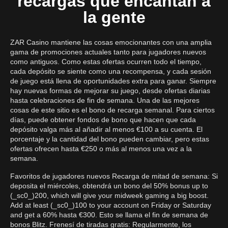
recargas que encantan a
la gente
ZAR Casino mantiene las cosas emocionantes con una amplia
gama de promociones actuales tanto para jugadores nuevos
como antiguos. Como estas ofertas ocurren todo el tiempo,
cada depósito se siente como una recompensa, y cada sesión
de juego está llena de oportunidades extra para ganar. Siempre
hay nuevas formas de mejorar su juego, desde ofertas diarias
hasta celebraciones de fin de semana. Una de las mejores
cosas de este sitio es el bono de recarga semanal. Para ciertos
días, puede obtener fondos de bono que hacen que cada
depósito valga más al añadir al menos €100 a su cuenta. El
porcentaje y la cantidad del bono pueden cambiar, pero estas
ofertas ofrecen hasta €250 o más al menos una vez a la
semana.
Favoritos de jugadores nuevos Recarga de mitad de semana: Si
deposita el miércoles, obtendrá un bono del 50% bonus up to
(_sc0_)200, which will give your midweek gaming a big boost.
Add at least (_sc0_)100 to your account on Friday or Saturday
and get a 60% hasta €300. Esto se llama el fin de semana de
bonos Blitz. Frenesí de tiradas gratis: Regularmente, los