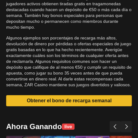
jugadores activos obtienen tiradas gratis en tragamonedas
destacadas cuando hacen un depósito de €50 o más cada día o
semana. También hay bonos especiales para personas que
depositan mucho o permanecen como miembros durante
mucho tiempo.
Algunos ejemplos son porcentajes de recarga más altos,
devolución de dinero por pérdidas o ofertas especiales de juego
gratis basadas en lo que ha hecho recientemente. Averigüe
exactamente cuáles son los términos de cualquier oferta antes
de reclamarla. Algunos requisitos comunes son hacer un
depósito que califique de al menos €50 y cumplir un requisito de
apuesta, como jugar su bono 35 veces antes de que pueda
convertirse en dinero real. Al darle estas recompensas cada
semana, ZAR Casino mantiene sus juegos divertidos y valiosos.
Obtener el bono de recarga semanal
Ahora Ganando