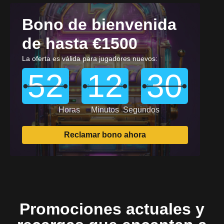
Bono de bienvenida
de hasta €1500
La oferta es válida para jugadores nuevos:
52
12
28
Horas
Minutos
Segundos
Reclamar bono ahora
Promociones actuales y