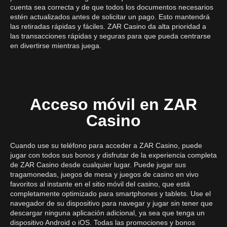
cuenta sea correcta y de que todos los documentos necesarios
estén actualizados antes de solicitar un pago. Esto mantendrá
las retiradas rápidas y fáciles. ZAR Casino da alta prioridad a
las transacciones rápidas y seguras para que pueda centrarse
en divertirse mientras juega.
Acceso móvil en ZAR
Casino
Cuando use su teléfono para acceder a ZAR Casino, puede
jugar con todos sus bonos y disfrutar de la experiencia completa
de ZAR Casino desde cualquier lugar. Puede jugar sus
tragamonedas, juegos de mesa y juegos de casino en vivo
favoritos al instante en el sitio móvil del casino, que está
completamente optimizado para smartphones y tablets. Use el
navegador de su dispositivo para navegar y jugar sin tener que
descargar ninguna aplicación adicional, ya sea que tenga un
dispositivo Android o iOS. Todas las promociones y bonos