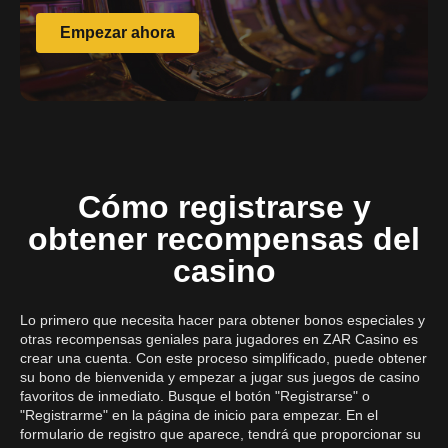
Empezar ahora
Cómo registrarse y
obtener recompensas del
casino
Lo primero que necesita hacer para obtener bonos especiales y
otras recompensas geniales para jugadores en ZAR Casino es
crear una cuenta. Con este proceso simplificado, puede obtener
su bono de bienvenida y empezar a jugar sus juegos de casino
favoritos de inmediato. Busque el botón "Registrarse" o
"Registrarme" en la página de inicio para empezar. En el
formulario de registro que aparece, tendrá que proporcionar su