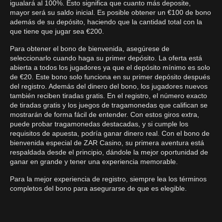
igualará al 100%. Esto significa que cuanto más deposite,
mayor será su saldo inicial. Es posible obtener un €100 de bono
además de su depósito, haciendo que la cantidad total con la
que tiene que jugar sea €200.
Para obtener el bono de bienvenida, asegúrese de
seleccionarlo cuando haga su primer depósito. La oferta está
abierta a todos los jugadores ya que el depósito mínimo es solo
de €20. Este bono solo funciona en su primer depósito después
del registro. Además del dinero del bono, los jugadores nuevos
también reciben tiradas gratis. En el registro, el número exacto
de tiradas gratis y los juegos de tragamonedas que califican se
mostrarán de forma fácil de entender. Con estos giros extra,
puede probar tragamonedas destacadas, y si cumple los
requisitos de apuesta, podría ganar dinero real. Con el bono de
bienvenida especial de ZAR Casino, su primera aventura está
respaldada desde el principio, dándole la mejor oportunidad de
ganar en grande y tener una experiencia memorable.
Para la mejor experiencia de registro, siempre lea los términos
completos del bono para asegurarse de que es elegible.