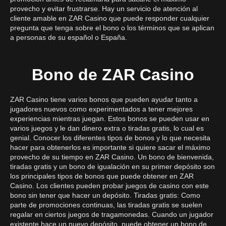
provecho y evitar frustrarse. Hay un servicio de atención al
cliente amable en ZAR Casino que puede responder cualquier
pregunta que tenga sobre el bono o los términos que se aplican
a personas de su español o España.
Bono de ZAR Casino
ZAR Casino tiene varios bonos que pueden ayudar tanto a
jugadores nuevos como experimentados a tener mejores
experiencias mientras juegan. Estos bonos se pueden usar en
varios juegos y le dan dinero extra o tiradas gratis, lo cual es
genial. Conocer los diferentes tipos de bonos y lo que necesita
hacer para obtenerlos es importante si quiere sacar el máximo
provecho de su tiempo en ZAR Casino. Un bono de bienvenida,
tiradas gratis y un bono de igualación en su primer depósito son
los principales tipos de bonos que puede obtener en ZAR
Casino. Los clientes pueden probar juegos de casino con este
bono sin tener que hacer un depósito. Tiradas gratis: Como
parte de promociones continuas, las tiradas gratis se suelen
regalar en ciertos juegos de tragamonedas. Cuando un jugador
existente hace un nuevo depósito, puede obtener un bono de