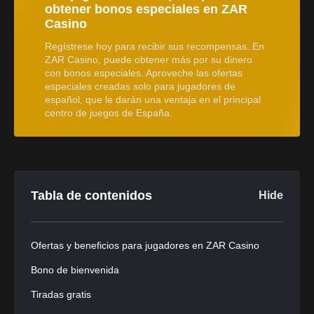
obtener bonos especiales en ZAR
Casino
Regístrese hoy para recibir sus recompensas. En
ZAR Casino, puede obtener más por su dinero
con bonos especiales. Aproveche las ofertas
especiales creadas solo para jugadores de
español, que le darán una ventaja en el principal
centro de juegos de España.
Tabla de contenidos
Hide
Ofertas y beneficios para jugadores en ZAR Casino
Bono de bienvenida
Tiradas gratis