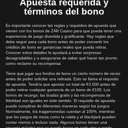
Apuesta requerida y
términos del bono
Es importante conocer las reglas y requisitos de apuesta que
vienen con los bonos de ZAR Casino para que pueda tener una
experiencia de juego divertida y gratificante. Hay reglas que
debe seguir para cada bono antes de poder convertir los
créditos de bono en ganancias reales que pueda retirar.
Conocer estos detalles le ayudará a evitar sorpresas
desagradables y a asegurarse de saber qué hacer tan pronto
como reclame su recompensa.
Tiene que jugar sus fondos de bono un cierto número de veces
antes de poder solicitar una retirada. Esto se llama el requisito
de apuesta. Tendría que apostar un total de €3.500 antes de
poder retirar cualquier ganancia de un bono de €100. Los
bonos de recarga, las tiradas gratis y las recompensas de
fidelidad son iguales en este sentido. El requisito de apuesta
puede cumplirse de diferentes maneras según los juegos.
Normalmente, los tragamonedas cuentan al 100%, mientras
que los juegos de mesa como la ruleta y el blackjack pueden
contar menos o incluso nada. Algunos bonos tienen una
apuesta máxima que se puede hacer en cada giro o ronda.