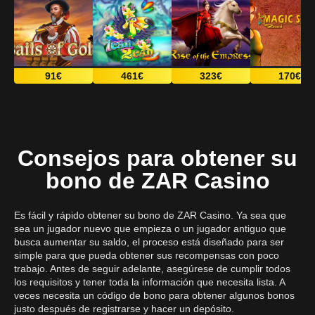
91€
461€
323€
170€
Consejos para obtener su
bono de ZAR Casino
Es fácil y rápido obtener su bono de ZAR Casino. Ya sea que
sea un jugador nuevo que empieza o un jugador antiguo que
busca aumentar su saldo, el proceso está diseñado para ser
simple para que pueda obtener sus recompensas con poco
trabajo. Antes de seguir adelante, asegúrese de cumplir todos
los requisitos y tener toda la información que necesita lista. A
veces necesita un código de bono para obtener algunos bonos
justo después de registrarse y hacer un depósito.