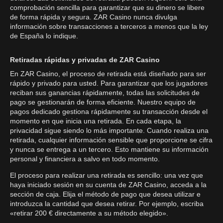
comprobación sencilla para garantizar que su dinero se libere
de forma rápida y segura. ZAR Casino nunca divulga
información sobre transacciones a terceros a menos que la ley
de España lo indique.
Retiradas rápidas y privadas de ZAR Casino
En ZAR Casino, el proceso de retirada está diseñado para ser
rápido y privado para usted. Para garantizar que los jugadores
reciban sus ganancias rápidamente, todas las solicitudes de
pago se gestionarán de forma eficiente. Nuestro equipo de
pagos dedicado gestiona rápidamente su transacción desde el
momento en que inicia una retirada. En cada etapa, la
privacidad sigue siendo lo más importante. Cuando realiza una
retirada, cualquier información sensible que proporcione se cifra
y nunca se entrega a un tercero. Esto mantiene su información
personal y financiera a salvo en todo momento.
El proceso para realizar una retirada es sencillo: una vez que
haya iniciado sesión en su cuenta de ZAR Casino, acceda a la
sección de caja. Elija el método de pago que desea utilizar e
introduzca la cantidad que desea retirar. Por ejemplo, escriba
«retirar 200 € directamente a su método elegido».