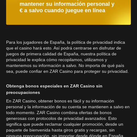
mantener su información personal y
€ a salvo cuando juegue en línea
Para los jugadores de España, la política de privacidad indica
que el casino hará esto. Así podrá centrarse en disfrutar de
juegos de primera calidad de España, nuestra política de
privacidad le explica cómo recopilamos, utilizamos y
mantenemos su información a salvo. No importa de qué país
sea, puede confiar en ZAR Casino para proteger su privacidad.
Obtenga bonos especiales en ZAR Casino sin
preocupaciones
En ZAR Casino, obtener bonos es fácil y su información
personal y la información de su cuenta se mantienen a salvo en
todo momento. ZAR Casino combina ofertas de bonos
generosas con protocolos de privacidad avanzados. Esto
significa que puede reclamar cualquier promoción, desde un
paquete de bienvenida hasta giros gratis y recargas, sin
ninguna preocupación, sin importar desde dónde en España