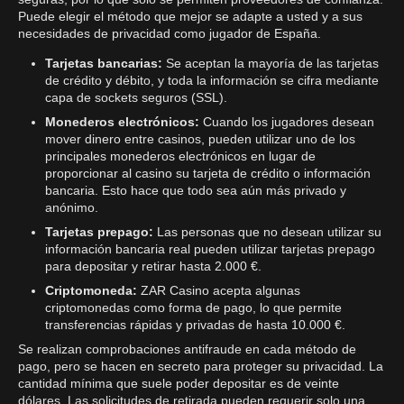
Puede elegir el método que mejor se adapte a usted y a sus
necesidades de privacidad como jugador de España.
Tarjetas bancarias:
Se aceptan la mayoría de las tarjetas
de crédito y débito, y toda la información se cifra mediante
capa de sockets seguros (SSL).
Monederos electrónicos:
Cuando los jugadores desean
mover dinero entre casinos, pueden utilizar uno de los
principales monederos electrónicos en lugar de
proporcionar al casino su tarjeta de crédito o información
bancaria. Esto hace que todo sea aún más privado y
anónimo.
Tarjetas prepago:
Las personas que no desean utilizar su
información bancaria real pueden utilizar tarjetas prepago
para depositar y retirar hasta 2.000 €.
Criptomoneda:
ZAR Casino acepta algunas
criptomonedas como forma de pago, lo que permite
transferencias rápidas y privadas de hasta 10.000 €.
Se realizan comprobaciones antifraude en cada método de
pago, pero se hacen en secreto para proteger su privacidad. La
cantidad mínima que suele poder depositar es de veinte
dólares. Las solicitudes de retirada pueden requerir solo una