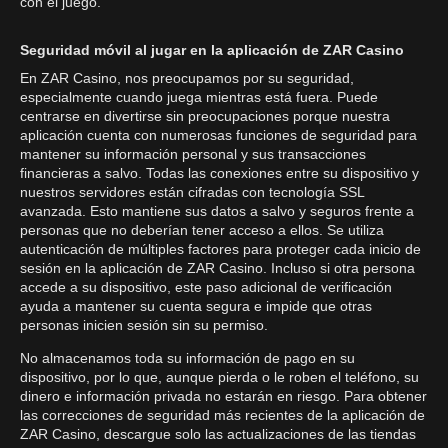
con el juego.
Seguridad móvil al jugar en la aplicación de ZAR Casino
En ZAR Casino, nos preocupamos por su seguridad,
especialmente cuando juega mientras está fuera. Puede
centrarse en divertirse sin preocupaciones porque nuestra
aplicación cuenta con numerosas funciones de seguridad para
mantener su información personal y sus transacciones
financieras a salvo. Todas las conexiones entre su dispositivo y
nuestros servidores están cifradas con tecnología SSL
avanzada. Esto mantiene sus datos a salvo y seguros frente a
personas que no deberían tener acceso a ellos. Se utiliza
autenticación de múltiples factores para proteger cada inicio de
sesión en la aplicación de ZAR Casino. Incluso si otra persona
accede a su dispositivo, este paso adicional de verificación
ayuda a mantener su cuenta segura e impide que otras
personas inicien sesión sin su permiso.
No almacenamos toda su información de pago en su
dispositivo, por lo que, aunque pierda o le roben el teléfono, su
dinero e información privada no estarán en riesgo. Para obtener
las correcciones de seguridad más recientes de la aplicación de
ZAR Casino, descargue solo las actualizaciones de las tiendas