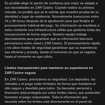
Es posible elegir la opción de confianza que mejor se adapte a
sus necesidades en ZAR Casino. Cuando realice su primera
retirada, es posible que se le solicite que muestre prueba de su
identidad y lugar de residencia. Normalmente transcurren entre
24 y 48 horas después de la aprobación para que finalice el
procesamiento habitual del pago. Su información se mantiene a
salvo mediante una infraestructura sólida que gestiona todas las
transacciones de forma segura. Nuestro equipo trabaja
discretamente para garantizar que su información bancaria
permanezca entre usted y ZAR Casino. El procesamiento rápido
y los altos niveles de seguridad garantizan que su experiencia
sea eficiente y privada, desde el momento en que se registra
hasta el momento en que cobra.
Límites transparentes para mantener su experiencia en
ZAR Casino segura
En ZAR Casino, priorizamos su seguridad. Los depósitos, las
retiradas y el juego están limitados de forma que mantiene el
sitio seguro y divertido para todos. Su bienestar personal y
financiero está protegido por estos límites claros, que pretenden
fomentar el juego responsable. Toda la información que
necesita sobre los límites está directamente en el panel de