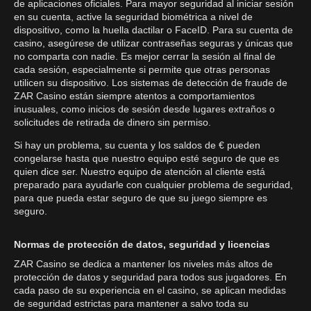
de aplicaciones oficiales. Para mayor seguridad al iniciar sesión
en su cuenta, active la seguridad biométrica a nivel de
dispositivo, como la huella dactilar o FaceID. Para su cuenta de
casino, asegúrese de utilizar contraseñas seguras y únicas que
no comparta con nadie. Es mejor cerrar la sesión al final de
cada sesión, especialmente si permite que otras personas
utilicen su dispositivo. Los sistemas de detección de fraude de
ZAR Casino están siempre atentos a comportamientos
inusuales, como inicios de sesión desde lugares extraños o
solicitudes de retirada de dinero sin permiso.
Si hay un problema, su cuenta y los saldos de € pueden
congelarse hasta que nuestro equipo esté seguro de que es
quien dice ser. Nuestro equipo de atención al cliente está
preparado para ayudarle con cualquier problema de seguridad,
para que pueda estar seguro de que su juego siempre es
seguro.
Normas de protección de datos, seguridad y licencias
ZAR Casino se dedica a mantener los niveles más altos de
protección de datos y seguridad para todos sus jugadores. En
cada paso de su experiencia en el casino, se aplican medidas
de seguridad estrictas para mantener a salvo toda su