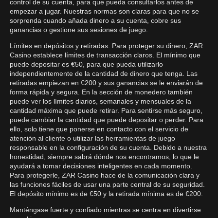
control de su cuenta, para que pueda consultarlos antes de
empezar a jugar. Nuestras normas son claras para que no se
sorprenda cuando añada dinero a su cuenta, cobre sus
ganancias o gestione sus sesiones de juego.
Límites en depósitos y retiradas: Para proteger su dinero, ZAR
Casino establece límites de transacción claros. El mínimo que
puede depositar es €50, para que pueda utilizarlo
independientemente de la cantidad de dinero que tenga. Las
retiradas empiezan en €200 y sus ganancias se le enviarán de
forma rápida y segura. En la sección de monedero también
puede ver los límites diarios, semanales y mensuales de la
cantidad máxima que puede retirar. Para sentirse más seguro,
puede cambiar la cantidad que puede depositar o perder. Para
ello, solo tiene que ponerse en contacto con el servicio de
atención al cliente o utilizar las herramientas de juego
responsable en la configuración de su cuenta. Debido a nuestra
honestidad, siempre sabrá dónde nos encontramos, lo que le
ayudará a tomar decisiones inteligentes en cada momento.
Para protegerle, ZAR Casino hace de la comunicación clara y
las funciones fáciles de usar una parte central de su seguridad.
El depósito mínimo es de €50 y la retirada mínima es de €200.
Manténgase fuerte y confiado mientras se centra en divertirse