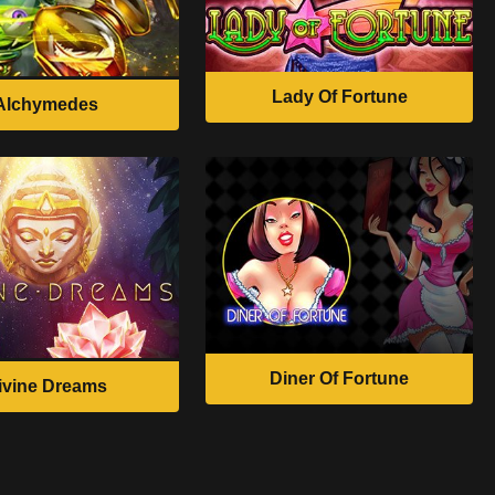
Lady Of Fortune
Alchymedes
Diner Of Fortune
ivine Dreams