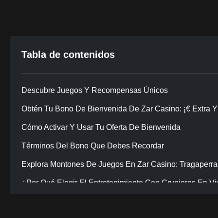
Tabla de contenidos
Descubre Juegos Y Recompensas Únicos
Obtén Tu Bono De Bienvenida De Zar Casino: ¡€ Extra Y 
Cómo Activar Y Usar Tu Oferta De Bienvenida
Términos Del Bono Que Debes Recordar
Explora Montones De Juegos En Zar Casino: Tragaperra
¿Por Qué Elegir El Entretenimiento Con Crupieres En V
Promociones Cada Semana: Giros Gratis, Reembolsos Y