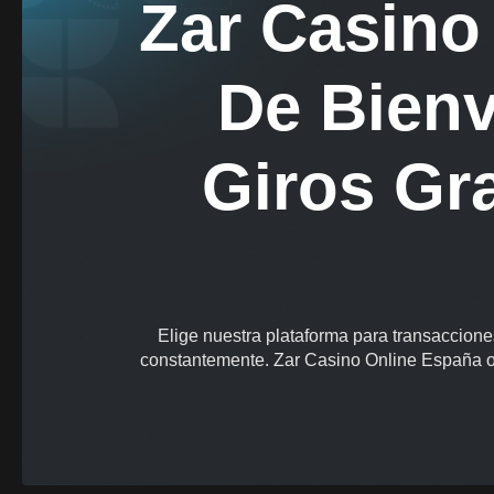
Zar Casino
De Bienv
Giros Gr
Elige nuestra plataforma para transaccion
constantemente. Zar Casino Online España of