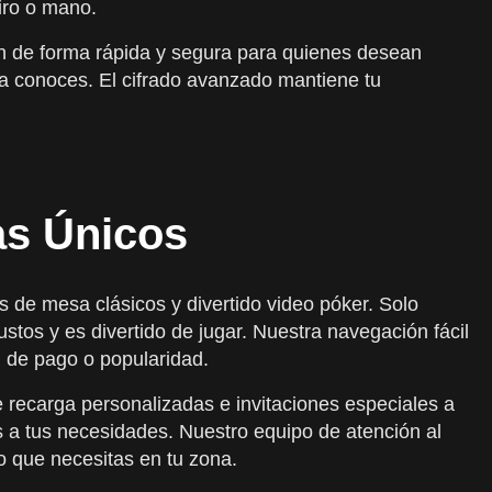
iro o mano.
en de forma rápida y segura para quienes desean
a conoces. El cifrado avanzado mantiene tu
s Únicos
 de mesa clásicos y divertido video póker. Solo
ustos y es divertido de jugar. Nuestra navegación fácil
al de pago o popularidad.
 recarga personalizadas e invitaciones especiales a
s a tus necesidades. Nuestro equipo de atención al
lo que necesitas en tu zona.