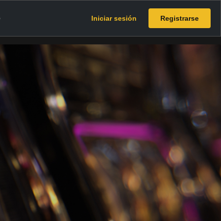
o
Iniciar sesión
Registrarse