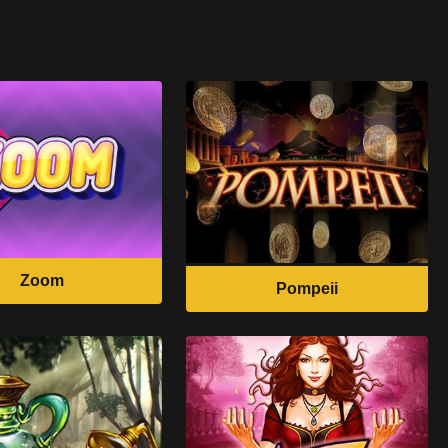
Zoom
Pompeii