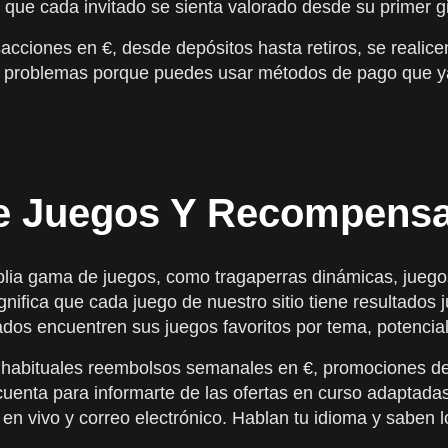
que cada invitado se sienta valorado desde su primer g
acciones en €, desde depósitos hasta retiros, se realic
in problemas porque puedes usar métodos de pago que y
e Juegos Y Recompensa
mplia gama de juegos, como tragaperras dinámicas, juegos
gnifica que cada juego de nuestro sitio tiene resultados j
vitados encuentren sus juegos favoritos por tema, potenci
s habituales reembolsos semanales en €, promociones de
 cuenta para informarte de las ofertas en curso adaptada
t en vivo y correo electrónico. Hablan tu idioma y saben 