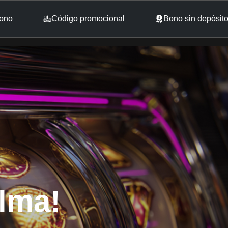
ono
Código promocional
Bono sin depósit
lma!