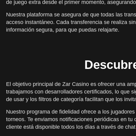
de juego extra desde el primer momento, asegurando 
Nuestra plataforma se asegura de que todas las trans
acceso instantáneo. Cada transferencia se realiza s
información segura, para que puedas relajarte.
Descubr
El objetivo principal de Zar Casino es ofrecer una a
trabajamos con desarrolladores certificados, lo que si
de usar y los filtros de categoría facilitan que los in
Nuestro programa de fidelidad ofrece a los jugadore
torneos. Te enviamos notificaciones periódicas en tu
cliente está disponible todos los días a través de cha