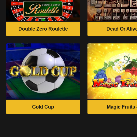
Cómo Retirar Paso A Paso
Double Zero Roulette
Dead Or Aliv
Gold Cup
Magic Fruits