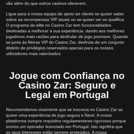
vão além do que outros casinos oferecem.
Ligue para a nossa equipa de apoio ao cliente se quiser saber
sobre as recompensas VIP atuais ou se quiser ver se qualifica.
O programa de elite no Casino Zar tem funcionalidades
destinadas a melhorar a sua experiência, dando aos melhores
jogadores mais razões para desfrutar de jogo premium. Quando
se junta às fileiras VIP do Casino Zar, desfruta de um conjunto
distinto de privilégios reservados apenas para os nossos
utilizadores mais valorizados.
Jogue com Confiança no
Casino Zar: Seguro e
Legal em Portugal
Recomendamos vivamente que se inscreva no Casino Zar se
quiser uma experiência de jogo segura e fiável. A nossa
plataforma cumpre requisitos regulamentares rigorosos porque
somos um operador licenciado em Portugal. Isto significa que
os seus interesses estão sempre protegidos. A nossa