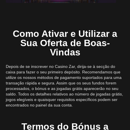
Como Ativar e Utilizar a
Sua Oferta de Boas-
Vindas
Depois de se inscrever no Casino Zar, dirija-se à secção do
caixa para fazer o seu primeiro depósito. Recomendamos que
utilize os nossos métodos de pagamento suportados para uma
transação rápida e segura. Assim que os seus fundos forem
processados, o bónus e as jogadas grátis aparecerão no seu
saldo. Todos os detalhes relativos ao número de jogadas grátis,
jogos elegíveis e quaisquer requisitos específicos podem ser
encontrados no painel da sua conta.
Termos do Bónus a