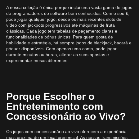
A nossa coleção é única porque inclui uma vasta gama de jogos
de programadores de software bem conhecidos. Com o seu €,
pode jogar qualquer jogo, desde os mais recentes slots de
vídeo com jackpots progressivos até máquinas de fruta
clássicas. Cada jogo tem tabelas de pagamento claras e
funcionalidades de bónus únicas. Para quem gosta de
habilidade e estratégia, há sempre jogos de blackjack, bacará e
póquer disponíveis. Com apenas uma conta, pode jogar
durante minutos ou horas, alterar as suas apostas e
experimentar mesas diferentes.
Porque Escolher o
Entretenimento com
Concessionário ao Vivo?
Os jogos com concessionário ao vivo oferecem a experiência
mais próxima de um local presencial. As nossas transmissões