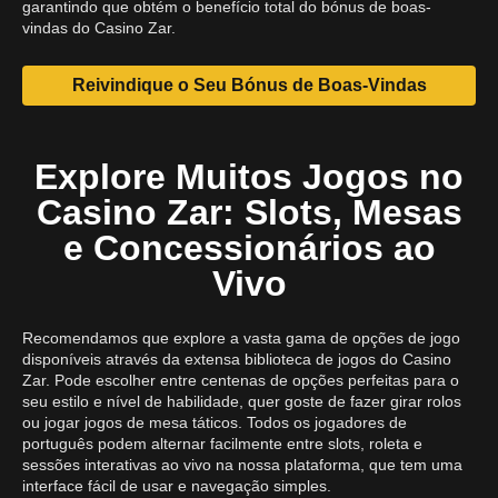
garantindo que obtém o benefício total do bónus de boas-
vindas do Casino Zar.
Reivindique o Seu Bónus de Boas-Vindas
Explore Muitos Jogos no
Casino Zar: Slots, Mesas
e Concessionários ao
Vivo
Recomendamos que explore a vasta gama de opções de jogo
disponíveis através da extensa biblioteca de jogos do Casino
Zar. Pode escolher entre centenas de opções perfeitas para o
seu estilo e nível de habilidade, quer goste de fazer girar rolos
ou jogar jogos de mesa táticos. Todos os jogadores de
português podem alternar facilmente entre slots, roleta e
sessões interativas ao vivo na nossa plataforma, que tem uma
interface fácil de usar e navegação simples.