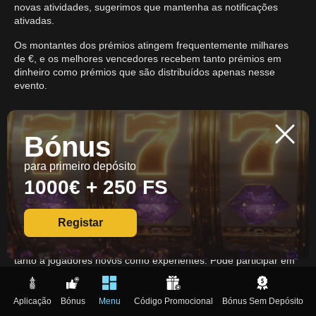
novas atividades, sugerimos que mantenha as notificações
ativadas.
Os montantes dos prémios atingem frequentemente milhares
de €, e os melhores vencedores recebem tanto prémios em
dinheiro como prémios que são distribuídos apenas nesse
evento.
Bónus
O Que Pode Esperar da
para primeiro depósito
1000€ + 250 FS
Nossa Série de Eventos
de Portugal
Registar
A série de férias tem vários formatos de torneio adequados
tanto a jogadores novos como experientes. Pode participar em
concursos de tabelas de classificação, jogar slots ou jogos de
mesa de qualificação e obter pontos por cada vitória. O nosso
calendário de eventos inclui lotarias semanais, ofertas de
Aplicação
Bónus
Menu
Código Promocional
Bónus Sem Depósito
reembolso temáticas e desafios de vitória instantânea que