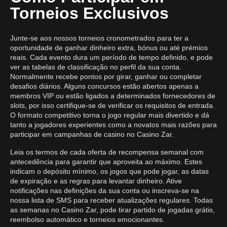
Torneios Exclusivos
Junte-se aos nossos torneios cronometrados para ter a
oportunidade de ganhar dinheiro extra, bónus ou até prémios
reais. Cada evento dura um período de tempo definido, e pode
ver as tabelas de classificação no perfil da sua conta.
Normalmente recebe pontos por girar, ganhar ou completar
desafios diários. Alguns concursos estão abertos apenas a
membros VIP ou estão ligados a determinados fornecedores de
slots, por isso certifique-se de verificar os requisitos de entrada.
O formato competitivo torna o jogo regular mais divertido e dá
tanto a jogadores experientes como a novatos mais razões para
participar em campanhas de casino no Casino Zar.
Leia os termos de cada oferta de recompensa semanal com
antecedência para garantir que aproveita ao máximo. Estes
indicam o depósito mínimo, os jogos que pode jogar, as datas
de expiração e as regras para levantar dinheiro. Ative
notificações nas definições da sua conta ou inscreva-se na
nossa lista de SMS para receber atualizações regulares. Todas
as semanas no Casino Zar, pode tirar partido de jogadas grátis,
reembolso automático e torneios emocionantes.