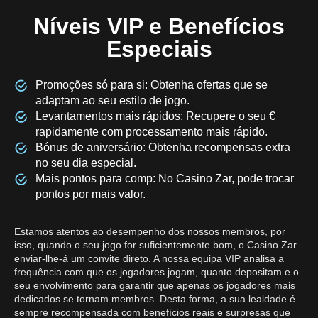
Níveis VIP e Benefícios
Especiais
Promoções só para si: Obtenha ofertas que se
adaptam ao seu estilo de jogo.
Levantamentos mais rápidos: Recupere o seu €
rapidamente com processamento mais rápido.
Bónus de aniversário: Obtenha recompensas extra
no seu dia especial.
Mais pontos para comp: No Casino Zar, pode trocar
pontos por mais valor.
Estamos atentos ao desempenho dos nossos membros, por
isso, quando o seu jogo for suficientemente bom, o Casino Zar
enviar-lhe-á um convite direto. A nossa equipa VIP analisa a
frequência com que os jogadores jogam, quanto depositam e o
seu envolvimento para garantir que apenas os jogadores mais
dedicados se tornam membros. Desta forma, a sua lealdade é
sempre recompensada com benefícios reais e surpresas que