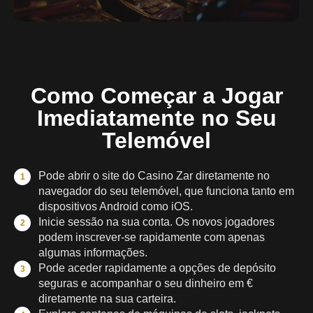
Como Começar a Jogar
Imediatamente no Seu
Telemóvel
Pode abrir o site do Casino Zar diretamente no
navegador do seu telemóvel, que funciona tanto em
dispositivos Android como iOS.
Inicie sessão na sua conta. Os novos jogadores
podem inscrever-se rapidamente com apenas
algumas informações.
Pode aceder rapidamente a opções de depósito
seguras e acompanhar o seu dinheiro em €
diretamente na sua carteira.